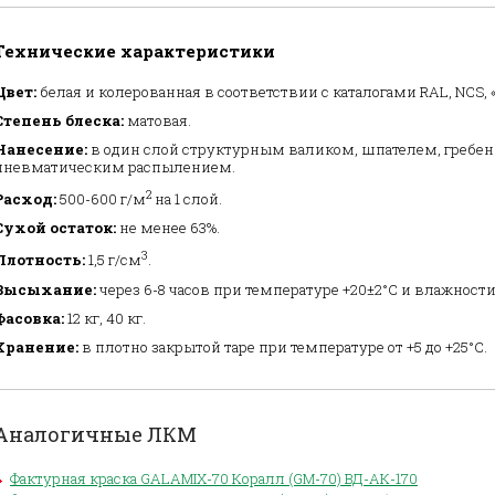
Технические характеристики
Цвет:
белая и колерованная в соответствии с каталогами RAL, NCS, 
Степень блеска:
матовая.
Нанесение:
в один слой структурным валиком, шпателем, гребенк
пневматическим распылением.
2
Расход:
500-600 г/м
на 1 слой.
Сухой остаток:
не менее 63%.
3
Плотность:
1,5 г/см
.
Высыхание:
через 6-8 часов при температуре +20±2°С и влажности
Фасовка:
12 кг, 40 кг.
Хранение:
в плотно закрытой таре при температуре от +5 до +25°С.
Аналогичные ЛКМ
Фактурная краска GALAMIX-70 Коралл (GM-70) ВД-АК-170