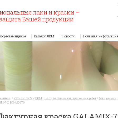
иональные лаки и краски –
защита Вашей продукции
портозамещение
Каталог ЛКМ
Новости
Полезная информаци
Главная
/
Каталог ЛКМ
/
ЛКМ для строительных и отделочных работ
/
Фактурные к
GM-70) ВД-АК-170
Фактурная краска GALAMIX-7