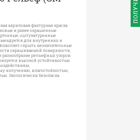
ная акриловая фактурная краска
 новые и ранее окрашенные
артонные, оштукатуренные
омендуется для внутренних и
Позволяет скрыть незначительные
ости окрашиваемой поверхности,
 разнообразие рельефных узоров.
ризуется высокой устойчивостью
воздействиям,
у излучению, влагостойкостью,
ью. Экологически безопасна.