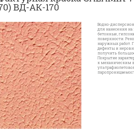
70) ВД-АК-170
Водно-дисперсион
для нанесения на
бетонные, гипсок
поверхности. Рек
наружных работ. 
дефекты и неровн
получить большое
Покрытие характе
к механическим 
ультрафиолетовом
паропроницаемост