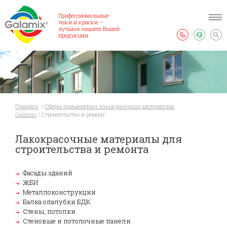
Профессиональные
лаки и краски –
лучшая защита Вашей
продукции
Главная
/
Сферы применения лакокрасочных материалов
Galamix
/
Строительство и ремонт
Лакокрасочные материалы для
строительства и ремонта
Фасады зданий
ЖБИ
Металлоконструкции
Балка опалубки БДК
Стены, потолки
Стеновые и потолочные панели