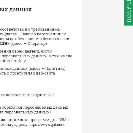
ных данных
 соответствии с требованиями
х» (далее — Закон о персональных
меры по обеспечению безопасности
КШН»
(далее — Оператор).
ления своей деятельности
о персональных данных, в том числе
мейную тайну.
льных данных (далее — Политика)
ть о посетителях веб-сайта
тка персональных данных с
е обработки персональных данных
ия персональных данных).
иалов, а также программ для ЭВМ и
вому адресу https://www.galamix-