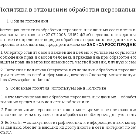
Политика в отношении обработки персональ
Общие положения
Настоящая политика обработки персональных данных составлена в
Федерального закона от 27.07.2006. № 152-ФЗ «О персональных данны
данных) и определяет порядок обработки персональных данных и 
персональных данных, предпринимаемые
ЗАО «САРОСС ПРОДА
1.1. Оператор ставит своей важнейшей целью и условием осуществ
соблюдение прав и свобод человека и гражданина при обработке ег
защиты прав на неприкосновенность частной жизни, личную и се
1.2. Настоящая политика Оператора в отношении обработки персона
применяется ко всей информации, которую Оператор может получи
https://www.galamix-lkm.ru/.
Основные понятия, используемые в Политике
2.1. Автоматизированная обработка персональных данных — обрабо
помощью средств вычислительной техники.
2.2. Блокирование персональных данных — временное прекращени
(за исключением случаев, если обработка необходима для уточнен
2.3. Веб-сайт — совокупность графических и информационных матер
баз данных, обеспечивающих их доступность в сети интернет по сете
km.ru/.