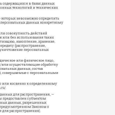
ь содержащихся в базах данных
онных технологий и технических
те которых невозможно определить
 персональных данных конкретному
 или совокупность действий
и или без использования таких
тизацию, накопление, хранение,
ередачу (распространение,
, уничтожение персональных
идическое или физическое лицо,
и/или осуществляющие обработку
ональных данных, состав
и), совершаемые с персональными
о или косвенно к определенному
ru/.
данных для распространения, —
ым предоставлен субъектом
льных данных, разрешенных
 предусмотренном Законом о
 для распространения).