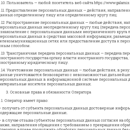
2.10. Пользователь — любой посетитель веб-сайта https://www.galamix-
2.11. Предоставление персональных данных — действия, направле
данных определенному лицу или определенному кругу лиц.
2.12. Распространение персональных данных — любые действия, н
персональных данных неопределенному кругу лиц (передача перс
ознакомление с персональными данными неограниченного круга л
персональных данных в средствах массовой информации, размещ
телекоммуникационных сетях или предоставление доступа к пе
иным способом.
2.13. Трансграничная передача персональных данных — передача п
иностранного государства органу власти иностранного государств
иностранному юридическому лицу.
2.14. Уничтожение персональных данных — любые действия, в рез
данные уничтожаются безвозвратно с невозможностью дальнейше
персональных данных в информационной системе персональных 
материальные носители персональных данных.
Основные права и обязанности Оператора
3.1. Оператор имеет право:
— получать от субъекта персональных данных достоверные инфор
содержащие персональные данные;
— в случае отзыва субъектом персональных данных согласия на об
также, направления обращения с требованием о прекращении обра
Оператор вправе продолжить обработку персональных данных без 