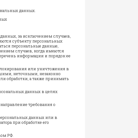
ональных данных.
нных
данных, за исключением случаев,
яются субъекту персональных
аться персональные данные,
ением случаев, когда имеются
еречень информации и порядок ее
 блокирования или уничтожения в
вшими, неточными, незаконно
и обработки, а также принимать
ерсональных данных в целях
а направление требования о
персональных данных или в
тора при обработке его
ом РФ.