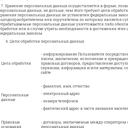
5.7. Хранение персональных данных осуществляется в форме, поз
персональных данных, не дольше, чем этого требуют цели обработ
хранения персональных данных не установлен федеральным законо
выгодоприобретателем или поручителем по которому является су
Обрабатываемые персональные данные уничтожаются либо обезли
обработки или в случае утраты необходимости в достижении этих 
федеральным законом.
Цели обработки персональных данных
- информирование Пользователя посредство
писем, заключение, исполнение и прекращен
Цель обработки
правовых договоров, предоставление доступ
сервисам, информации и/или материалам, с
сайте
- фамилия, имя, отчество
- электронный адрес
Персональные
данные
- номера телефонов
- фактический адрес в части названия населё
Правовые
- договоры, заключаемые между оператором
основания
персональных данных