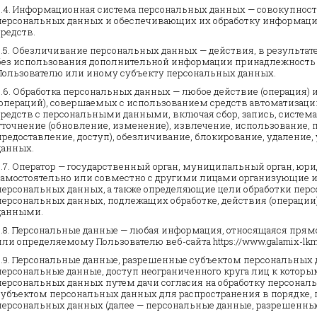
2.4. Информационная система персональных данных — совокупност
персональных данных и обеспечивающих их обработку информаци
средств.
2.5. Обезличивание персональных данных — действия, в результа
без использования дополнительной информации принадлежность
Пользователю или иному субъекту персональных данных.
2.6. Обработка персональных данных — любое действие (операция)
(операций), совершаемых с использованием средств автоматизаци
средств с персональными данными, включая сбор, запись, система
уточнение (обновление, изменение), извлечение, использование, п
предоставление, доступ), обезличивание, блокирование, удаление
данных.
2.7. Оператор — государственный орган, муниципальный орган, юр
самостоятельно или совместно с другими лицами организующие 
персональных данных, а также определяющие цели обработки перс
персональных данных, подлежащих обработке, действия (операци
данными.
2.8. Персональные данные — любая информация, относящаяся прям
или определяемому Пользователю веб-сайта https://www.galamix-lkm.
2.9. Персональные данные, разрешенные субъектом персональных 
персональные данные, доступ неограниченного круга лиц к котор
персональных данных путем дачи согласия на обработку персона
субъектом персональных данных для распространения в порядке,
персональных данных (далее — персональные данные, разрешенные