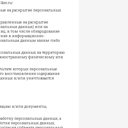
lkm.ru/.
нные на раскрытие персональных
аправленные на раскрытие
ональных данных) или на
иц, в том числе обнародование
ение в информационно-
рсональным данным каким-либо
ерсональных данных на территорию
а, иностранному физическому или
ультате которых персональные
го восстановления содержания
данных и/или уничтожаются
мацию и/или документы,
работку персональных данных, а
ботки персональных данных,
согласия субъекта персональных