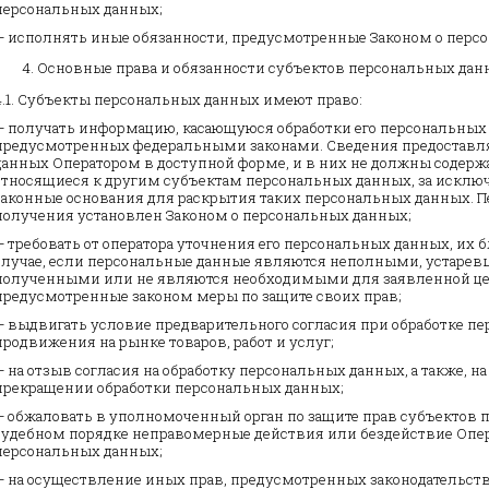
персональных данных;
— исполнять иные обязанности, предусмотренные Законом о перс
Основные права и обязанности субъектов персональных да
4.1. Субъекты персональных данных имеют право:
— получать информацию, касающуюся обработки его персональных 
предусмотренных федеральными законами. Сведения предоставл
данных Оператором в доступной форме, и в них не должны содерж
относящиеся к другим субъектам персональных данных, за исключ
законные основания для раскрытия таких персональных данных. П
получения установлен Законом о персональных данных;
— требовать от оператора уточнения его персональных данных, их
случае, если персональные данные являются неполными, устаре
полученными или не являются необходимыми для заявленной цел
предусмотренные законом меры по защите своих прав;
— выдвигать условие предварительного согласия при обработке п
продвижения на рынке товаров, работ и услуг;
— на отзыв согласия на обработку персональных данных, а также, н
прекращении обработки персональных данных;
— обжаловать в уполномоченный орган по защите прав субъектов 
судебном порядке неправомерные действия или бездействие Опера
персональных данных;
— на осуществление иных прав, предусмотренных законодательств