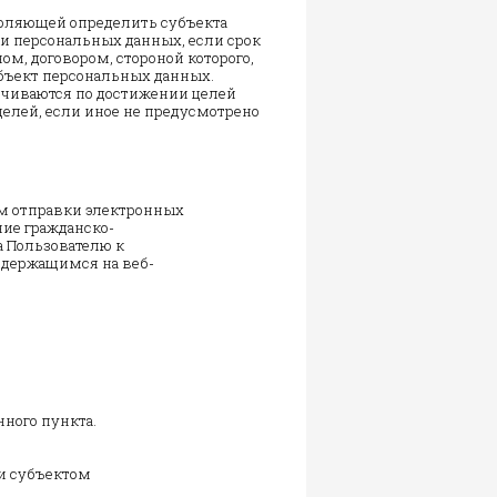
воляющей определить субъекта
ки персональных данных, если срок
м, договором, стороной которого,
бъект персональных данных.
чиваются по достижении целей
целей, если иное не предусмотрено
м отправки электронных
ие гражданско-
а Пользователю к
одержащимся на веб-
нного пункта.
 и субъектом