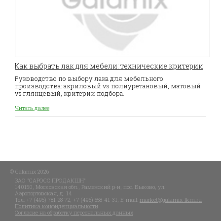
Как выбрать лак для мебели: технические критерии
Руководство по выбору лака для мебельного
производства: акриловый vs полиуретановый, матовый
vs глянцевый, критерии подбора.
Читать далее
© Galamix 2026
ЗАО "САРОСС ПРОДАКШН"
140150, Московская обл., Раменский р-н, пос. Быково, ул.
Аэропортовская, д. 14
Тел:
+7 (495) 781-28-72
, +7 (495) 558-41-31, E-mail:
market@galamix-lkm.ru
Политика конфиденциальности
Согласие на обработку персональных данных