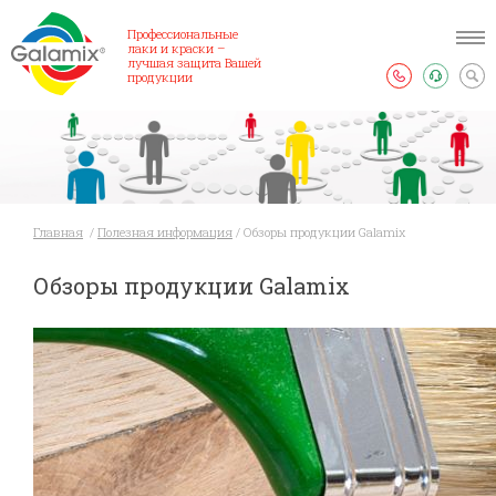
Профессиональные
лаки и краски –
лучшая защита Вашей
продукции
Главная
/
Полезная информация
/
Обзоры продукции Galamix
Обзоры продукции Galamix