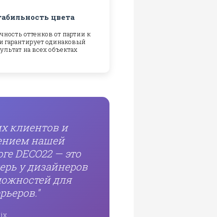
табильность цвета
чность оттенков от партии к
и гарантирует одинаковый
ультат на всех объектах
х клиентов и
ением нашей
ге DECO22 — это
ерь у дизайнеров
можностей для
рьеров."
ix