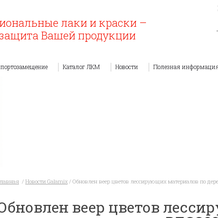
иональные лаки и краски –
защита Вашей продукции
портозамещение
Каталог ЛКМ
Новости
Полезная информаци
Главная
/
Новости Galamix
/
Обновлен веер цветов лессирующих материалов по дер
Обновлен веер цветов лесс