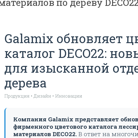
материалов по дереву DECO2
Galamix обновляет ц
каталог DECO22: нов
для изысканной отд
дерева
Продукция • Дизайн • Инновации
Компания Galamix представляет обно
фирменного цветового каталога лес
материалов DECO22.
В ответ на многоч