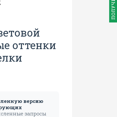
2
ветовой
ые оттенки
елки
вленную версию
сирующих
исленные запросы