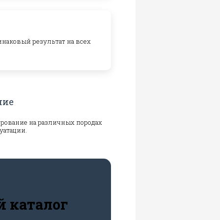
динаковый результат на всех
ние
ирование на различных породах
уатации.
й каталог