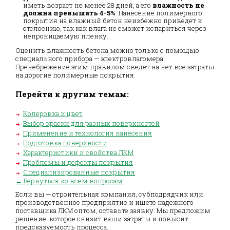
иметь возраст не менее 28 дней, а его
влажность не
должна превышать 4-5%
. Нанесение полимерного
покрытия на влажный бетон неизбежно приведет к
отслоению, так как влага не сможет испариться через
непроницаемую пленку.
Оценить влажность бетона можно только с помощью
специального прибора — электровлагомера.
Пренебрежение этим правилом сведет на нет все затраты
на дорогие полимерные покрытия.
Перейти к другим темам:
Колеровка и цвет
Выбор краски для разных поверхностей
Применение и технология нанесения
Подготовка поверхности
Характеристики и свойства ЛКМ
Проблемы и дефекты покрытия
Специализированные покрытия
← Вернуться ко всем вопросам
Если вы — строительная компания, субподрядчик или
производственное предприятие и ищете надёжного
поставщика ЛКМ оптом, оставьте заявку. Мы предложим
решение, которое снизит ваши затраты и повысит
предсказуемость процесса.