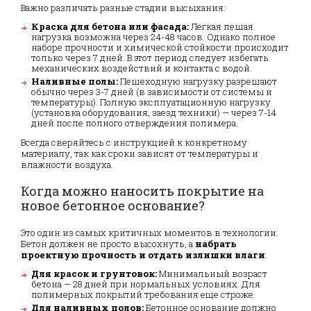
Важно различать разные стадии высыхания:
Краска для бетона или фасада:
Легкая пешая
нагрузка возможна через 24-48 часов. Однако полное
наборе прочности и химической стойкости происходит
только через 7 дней. В этот период следует избегать
механических воздействий и контакта с водой.
Наливные полы:
Пешеходную нагрузку разрешают
обычно через 3-7 дней (в зависимости от системы и
температуры). Полную эксплуатационную нагрузку
(установка оборудования, заезд техники) — через 7-14
дней после полного отверждения полимера.
Всегда сверяйтесь с инструкцией к конкретному
материалу, так как сроки зависят от температуры и
влажности воздуха.
Когда можно наносить покрытие на
новое бетонное основание?
Это один из самых критичных моментов в технологии.
Бетон должен не просто высохнуть, а
набрать
проектную прочность и отдать излишки влаги
.
Для красок и грунтовок:
Минимальный возраст
бетона — 28 дней при нормальных условиях. Для
полимерных покрытий требования еще строже.
Для наливных полов:
Бетонное основание должно