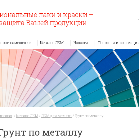
иональные лаки и краски –
защита Вашей продукции
портозамещение
Каталог ЛКМ
Новости
Полезная информаци
Главная
/
Каталог ЛКМ
/
ЛКМ для металла
/
Грунт по металлу
Грунт по металлу